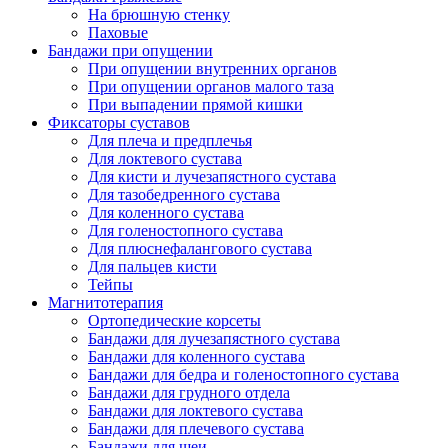
На брюшную стенку
Паховые
Бандажи при опущении
При опущении внутренних органов
При опущении органов малого таза
При выпадении прямой кишки
Фиксаторы суставов
Для плеча и предплечья
Для локтевого сустава
Для кисти и лучезапястного сустава
Для тазобедренного сустава
Для коленного сустава
Для голеностопного сустава
Для плюснефалангового сустава
Для пальцев кисти
Тейпы
Магнитотерапия
Ортопедические корсеты
Бандажи для лучезапястного сустава
Бандажи для коленного сустава
Бандажи для бедра и голеностопного сустава
Бандажи для грудного отдела
Бандажи для локтевого сустава
Бандажи для плечевого сустава
Бандажи для шеи