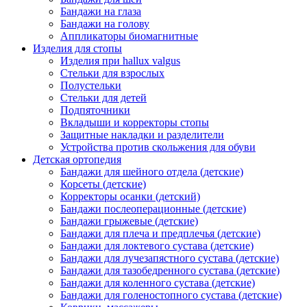
Бандажи на глаза
Бандажи на голову
Аппликаторы биомагнитные
Изделия для стопы
Изделия при hallux valgus
Стельки для взрослых
Полустельки
Стельки для детей
Подпяточники
Вкладыши и корректоры стопы
Защитные накладки и разделители
Устройства против скольжения для обуви
Детская ортопедия
Бандажи для шейного отдела (детские)
Корсеты (детские)
Корректоры осанки (детский)
Бандажи послеоперационные (детские)
Бандажи грыжевые (детские)
Бандажи для плеча и предплечья (детские)
Бандажи для локтевого сустава (детские)
Бандажи для лучезапястного сустава (детские)
Бандажи для тазобедренного сустава (детские)
Бандажи для коленного сустава (детские)
Бандажи для голеностопного сустава (детские)