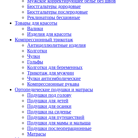
Мужское корректирующее белье без швов
Бюстгальтеры дородовые
Бюстгальтеры послеродовые
Реклинаторы бесшовные
Товары для красоты
Валики
Изделия для красоты
Компрессионный трикотаж
Антицеллюлитные изделия
Колготки
Чулки
Гольфы
Колготки для беременных
Трикотаж для мужчин
Чулки антиэмболические
Компрессионные рукава
Ортопедические подушки и матрасы
Подушки под голову
Подушки для детей
Подушки для осанки
Подушки на сиденье
Подушки для путешествий
Подушки для мамы и малыша
Подушки послеоперационные
Матрасы