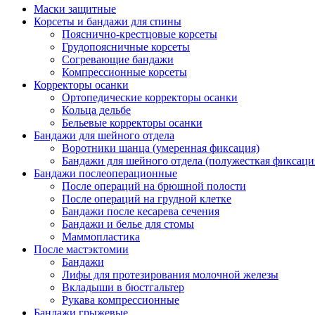
Маски защитные
Корсеты и бандажи для спины
Пояснично-крестцовые корсеты
Грудопоясничные корсеты
Согревающие бандажи
Компрессионные корсеты
Корректоры осанки
Ортопедические корректоры осанки
Кольца дельбе
Бельевые корректоры осанки
Бандажи для шейного отдела
Воротники шанца (умеренная фиксация)
Бандажи для шейного отдела (полужесткая фиксаци
Бандажи послеоперационные
После операций на брюшной полости
После операций на грудной клетке
Бандажи после кесарева сечения
Бандажи и белье для стомы
Маммопластика
После мастэктомии
Бандажи
Лифы для протезирования молочной железы
Вкладыши в бюстгальтер
Рукава компрессионные
Бандажи грыжевые