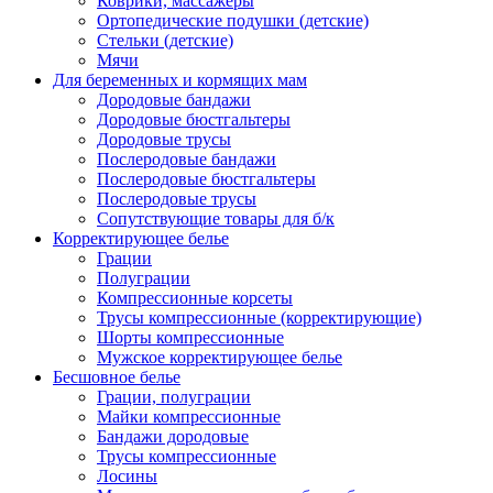
Коврики, массажеры
Ортопедические подушки (детские)
Стельки (детские)
Мячи
Для беременных и кормящих мам
Дородовые бандажи
Дородовые бюстгальтеры
Дородовые трусы
Послеродовые бандажи
Послеродовые бюстгальтеры
Послеродовые трусы
Сопутствующие товары для б/к
Корректирующее белье
Грации
Полуграции
Компрессионные корсеты
Трусы компрессионные (корректирующие)
Шорты компрессионные
Мужское корректирующее белье
Бесшовное белье
Грации, полуграции
Майки компрессионные
Бандажи дородовые
Трусы компрессионные
Лосины