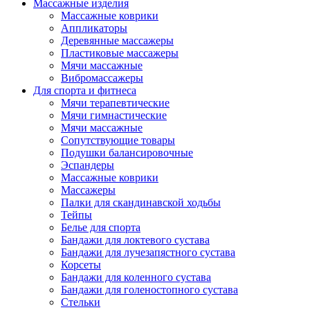
Массажные изделия
Массажные коврики
Аппликаторы
Деревянные массажеры
Пластиковые массажеры
Мячи массажные
Вибромассажеры
Для спорта и фитнеса
Мячи терапевтические
Мячи гимнастические
Мячи массажные
Сопутствующие товары
Подушки балансировочные
Эспандеры
Массажные коврики
Массажеры
Палки для скандинавской ходьбы
Тейпы
Белье для спорта
Бандажи для локтевого сустава
Бандажи для лучезапястного сустава
Корсеты
Бандажи для коленного сустава
Бандажи для голеностопного сустава
Стельки