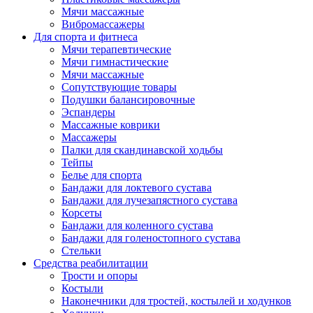
Мячи массажные
Вибромассажеры
Для спорта и фитнеса
Мячи терапевтические
Мячи гимнастические
Мячи массажные
Сопутствующие товары
Подушки балансировочные
Эспандеры
Массажные коврики
Массажеры
Палки для скандинавской ходьбы
Тейпы
Белье для спорта
Бандажи для локтевого сустава
Бандажи для лучезапястного сустава
Корсеты
Бандажи для коленного сустава
Бандажи для голеностопного сустава
Стельки
Средства реабилитации
Трости и опоры
Костыли
Наконечники для тростей, костылей и ходунков