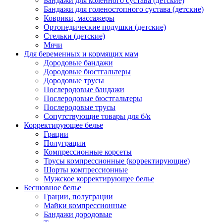
Бандажи для коленного сустава (детские)
Бандажи для голеностопного сустава (детские)
Коврики, массажеры
Ортопедические подушки (детские)
Стельки (детские)
Мячи
Для беременных и кормящих мам
Дородовые бандажи
Дородовые бюстгальтеры
Дородовые трусы
Послеродовые бандажи
Послеродовые бюстгальтеры
Послеродовые трусы
Сопутствующие товары для б/к
Корректирующее белье
Грации
Полуграции
Компрессионные корсеты
Трусы компрессионные (корректирующие)
Шорты компрессионные
Мужское корректирующее белье
Бесшовное белье
Грации, полуграции
Майки компрессионные
Бандажи дородовые