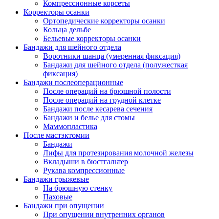
Компрессионные корсеты
Корректоры осанки
Ортопедические корректоры осанки
Кольца дельбе
Бельевые корректоры осанки
Бандажи для шейного отдела
Воротники шанца (умеренная фиксация)
Бандажи для шейного отдела (полужесткая
фиксация)
Бандажи послеоперационные
После операций на брюшной полости
После операций на грудной клетке
Бандажи после кесарева сечения
Бандажи и белье для стомы
Маммопластика
После мастэктомии
Бандажи
Лифы для протезирования молочной железы
Вкладыши в бюстгальтер
Рукава компрессионные
Бандажи грыжевые
На брюшную стенку
Паховые
Бандажи при опущении
При опущении внутренних органов