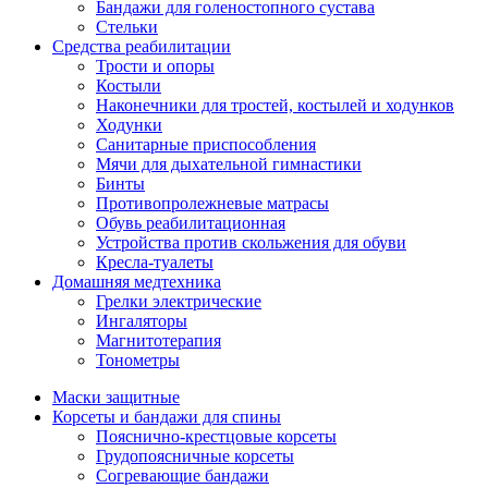
Бандажи для голеностопного сустава
Стельки
Средства реабилитации
Трости и опоры
Костыли
Наконечники для тростей, костылей и ходунков
Ходунки
Санитарные приспособления
Мячи для дыхательной гимнастики
Бинты
Противопролежневые матрасы
Обувь реабилитационная
Устройства против скольжения для обуви
Кресла-туалеты
Домашняя медтехника
Грелки электрические
Ингаляторы
Магнитотерапия
Тонометры
Маски защитные
Корсеты и бандажи для спины
Пояснично-крестцовые корсеты
Грудопоясничные корсеты
Согревающие бандажи