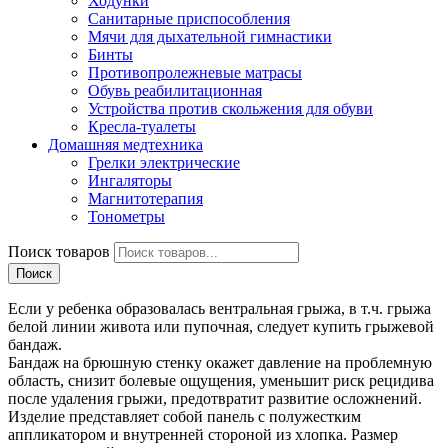
Ходунки
Санитарные приспособления
Мячи для дыхательной гимнастики
Бинты
Противопролежневые матрасы
Обувь реабилитационная
Устройства против скольжения для обуви
Кресла-туалеты
Домашняя медтехника
Грелки электрические
Ингаляторы
Магнитотерапия
Тонометры
Поиск товаров
Поиск
Если у ребенка образовалась вентральная грыжа, в т.ч. грыжа
белой линии живота или пупочная, следует купить грыжевой
бандаж.
Бандаж на брюшную стенку окажет давление на проблемную
область, снизит болевые ощущения, уменьшит риск рецидива
после удаления грыжи, предотвратит развитие осложнений.
Изделие представляет собой панель с полужестким
аппликатором и внутренней стороной из хлопка. Размер