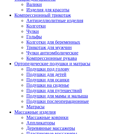
Валики
Изделия для красоты
Компрессионный трикотаж
Антицеллюлитные изделия
Колготки
Чулки
Гольфы
Колготки для беременных
Трикотаж для мужчин
Чулки антиэмболические
Компрессионные рукава
Ортопедические подушки и матрасы
Подушки под голову
Подушки для детей
Подушки для осанки
Подушки на сиденье
Подушки для путешествий
Подушки для мамы и малыша
Подушки послеоперационные
Матрасы
Массажные изделия
Массажные коврики
Аппликаторы
Деревянные массажеры
Пластиковые массажеры