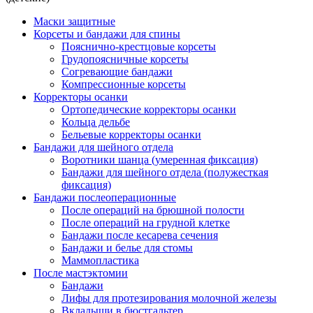
Маски защитные
Корсеты и бандажи для спины
Пояснично-крестцовые корсеты
Грудопоясничные корсеты
Согревающие бандажи
Компрессионные корсеты
Корректоры осанки
Ортопедические корректоры осанки
Кольца дельбе
Бельевые корректоры осанки
Бандажи для шейного отдела
Воротники шанца (умеренная фиксация)
Бандажи для шейного отдела (полужесткая
фиксация)
Бандажи послеоперационные
После операций на брюшной полости
После операций на грудной клетке
Бандажи после кесарева сечения
Бандажи и белье для стомы
Маммопластика
После мастэктомии
Бандажи
Лифы для протезирования молочной железы
Вкладыши в бюстгальтер