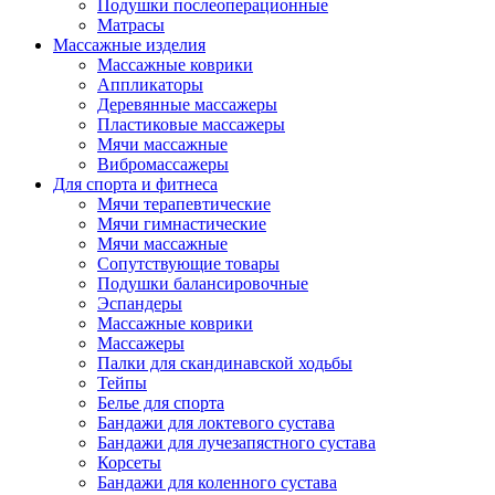
Подушки послеоперационные
Матрасы
Массажные изделия
Массажные коврики
Аппликаторы
Деревянные массажеры
Пластиковые массажеры
Мячи массажные
Вибромассажеры
Для спорта и фитнеса
Мячи терапевтические
Мячи гимнастические
Мячи массажные
Сопутствующие товары
Подушки балансировочные
Эспандеры
Массажные коврики
Массажеры
Палки для скандинавской ходьбы
Тейпы
Белье для спорта
Бандажи для локтевого сустава
Бандажи для лучезапястного сустава
Корсеты
Бандажи для коленного сустава