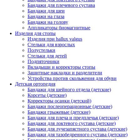
Бандажи для плечевого сустава
Бандажи для шеи
Бандажи на глаза
Бандажи на голову
Аппликаторы биомагнитные
Изделия для стопы
Изделия при hallux valgus
Стельки для взрослых
Полустельки
Стельки для детей
Подпяточники
Вкладыши и корректоры стопы
Защитные накладки и разделители
Устройства против скольжения для обуви
Детская ортопедия
Бандажи для шейного отдела (детские)
Корсеты (детские)
Корректоры осанки (детский)
Бандажи послеоперационные (детские)
Бандажи грыжевые (детские)
Бандажи для плеча и предплечья (детские)
Бандажи для локтевого сустава (детские)
Бандажи для лучезапястного сустава (детские)
Бандажи для тазобедренного сустава (детские)