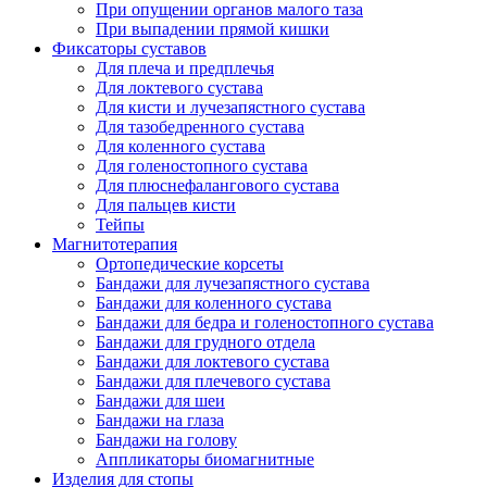
При опущении органов малого таза
При выпадении прямой кишки
Фиксаторы суставов
Для плеча и предплечья
Для локтевого сустава
Для кисти и лучезапястного сустава
Для тазобедренного сустава
Для коленного сустава
Для голеностопного сустава
Для плюснефалангового сустава
Для пальцев кисти
Тейпы
Магнитотерапия
Ортопедические корсеты
Бандажи для лучезапястного сустава
Бандажи для коленного сустава
Бандажи для бедра и голеностопного сустава
Бандажи для грудного отдела
Бандажи для локтевого сустава
Бандажи для плечевого сустава
Бандажи для шеи
Бандажи на глаза
Бандажи на голову
Аппликаторы биомагнитные
Изделия для стопы