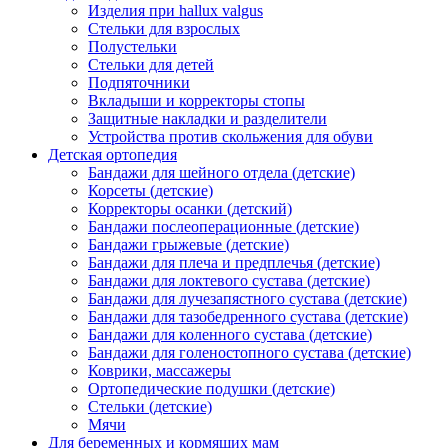
Изделия при hallux valgus
Стельки для взрослых
Полустельки
Стельки для детей
Подпяточники
Вкладыши и корректоры стопы
Защитные накладки и разделители
Устройства против скольжения для обуви
Детская ортопедия
Бандажи для шейного отдела (детские)
Корсеты (детские)
Корректоры осанки (детский)
Бандажи послеоперационные (детские)
Бандажи грыжевые (детские)
Бандажи для плеча и предплечья (детские)
Бандажи для локтевого сустава (детские)
Бандажи для лучезапястного сустава (детские)
Бандажи для тазобедренного сустава (детские)
Бандажи для коленного сустава (детские)
Бандажи для голеностопного сустава (детские)
Коврики, массажеры
Ортопедические подушки (детские)
Стельки (детские)
Мячи
Для беременных и кормящих мам