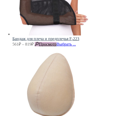
Бандаж для плеча и предплечья F-223
561
₽
–
819
₽
Просмотр
Выбрать ...