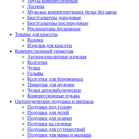
Трусы компрессионные
Лосины
Мужское корректирующее белье без швов
Бюстгальтеры дородовые
Бюстгальтеры послеродовые
Реклинаторы бесшовные
Товары для красоты
Валики
Изделия для красоты
Компрессионный трикотаж
Антицеллюлитные изделия
Колготки
Чулки
Гольфы
Колготки для беременных
Трикотаж для мужчин
Чулки антиэмболические
Компрессионные рукава
Ортопедические подушки и матрасы
Подушки под голову
Подушки для детей
Подушки для осанки
Подушки на сиденье
Подушки для путешествий
Подушки для мамы и малыша