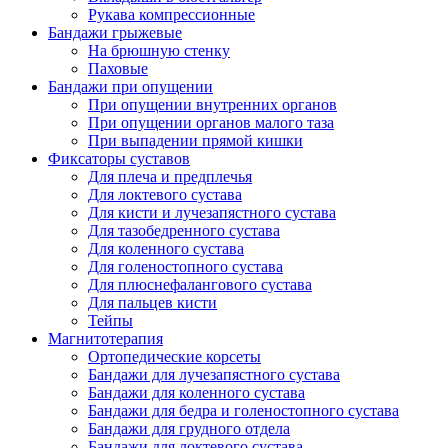
Рукава компрессионные
Бандажи грыжевые
На брюшную стенку
Паховые
Бандажи при опущении
При опущении внутренних органов
При опущении органов малого таза
При выпадении прямой кишки
Фиксаторы суставов
Для плеча и предплечья
Для локтевого сустава
Для кисти и лучезапястного сустава
Для тазобедренного сустава
Для коленного сустава
Для голеностопного сустава
Для плюснефалангового сустава
Для пальцев кисти
Тейпы
Магнитотерапия
Ортопедические корсеты
Бандажи для лучезапястного сустава
Бандажи для коленного сустава
Бандажи для бедра и голеностопного сустава
Бандажи для грудного отдела
Бандажи для локтевого сустава