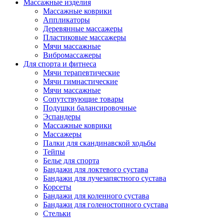
Массажные изделия
Массажные коврики
Аппликаторы
Деревянные массажеры
Пластиковые массажеры
Мячи массажные
Вибромассажеры
Для спорта и фитнеса
Мячи терапевтические
Мячи гимнастические
Мячи массажные
Сопутствующие товары
Подушки балансировочные
Эспандеры
Массажные коврики
Массажеры
Палки для скандинавской ходьбы
Тейпы
Белье для спорта
Бандажи для локтевого сустава
Бандажи для лучезапястного сустава
Корсеты
Бандажи для коленного сустава
Бандажи для голеностопного сустава
Стельки