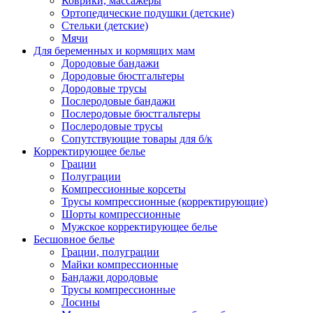
Коврики, массажеры
Ортопедические подушки (детские)
Стельки (детские)
Мячи
Для беременных и кормящих мам
Дородовые бандажи
Дородовые бюстгальтеры
Дородовые трусы
Послеродовые бандажи
Послеродовые бюстгальтеры
Послеродовые трусы
Сопутствующие товары для б/к
Корректирующее белье
Грации
Полуграции
Компрессионные корсеты
Трусы компрессионные (корректирующие)
Шорты компрессионные
Мужское корректирующее белье
Бесшовное белье
Грации, полуграции
Майки компрессионные
Бандажи дородовые
Трусы компрессионные
Лосины