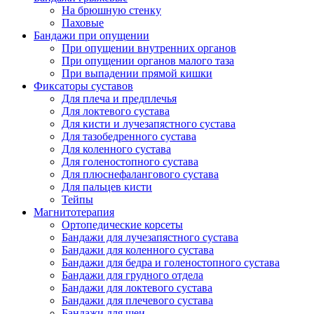
На брюшную стенку
Паховые
Бандажи при опущении
При опущении внутренних органов
При опущении органов малого таза
При выпадении прямой кишки
Фиксаторы суставов
Для плеча и предплечья
Для локтевого сустава
Для кисти и лучезапястного сустава
Для тазобедренного сустава
Для коленного сустава
Для голеностопного сустава
Для плюснефалангового сустава
Для пальцев кисти
Тейпы
Магнитотерапия
Ортопедические корсеты
Бандажи для лучезапястного сустава
Бандажи для коленного сустава
Бандажи для бедра и голеностопного сустава
Бандажи для грудного отдела
Бандажи для локтевого сустава
Бандажи для плечевого сустава
Бандажи для шеи