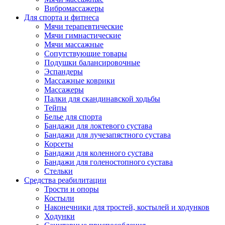
Вибромассажеры
Для спорта и фитнеса
Мячи терапевтические
Мячи гимнастические
Мячи массажные
Сопутствующие товары
Подушки балансировочные
Эспандеры
Массажные коврики
Массажеры
Палки для скандинавской ходьбы
Тейпы
Белье для спорта
Бандажи для локтевого сустава
Бандажи для лучезапястного сустава
Корсеты
Бандажи для коленного сустава
Бандажи для голеностопного сустава
Стельки
Средства реабилитации
Трости и опоры
Костыли
Наконечники для тростей, костылей и ходунков
Ходунки