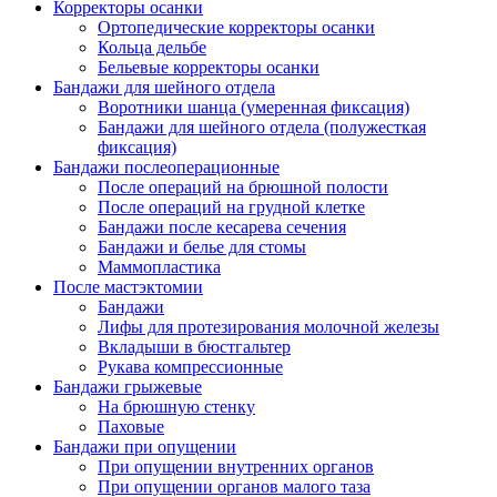
Корректоры осанки
Ортопедические корректоры осанки
Кольца дельбе
Бельевые корректоры осанки
Бандажи для шейного отдела
Воротники шанца (умеренная фиксация)
Бандажи для шейного отдела (полужесткая
фиксация)
Бандажи послеоперационные
После операций на брюшной полости
После операций на грудной клетке
Бандажи после кесарева сечения
Бандажи и белье для стомы
Маммопластика
После мастэктомии
Бандажи
Лифы для протезирования молочной железы
Вкладыши в бюстгальтер
Рукава компрессионные
Бандажи грыжевые
На брюшную стенку
Паховые
Бандажи при опущении
При опущении внутренних органов
При опущении органов малого таза