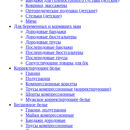
Бандажи для голеностопного сустава (детские)
Коврики, массажеры
Ортопедические подушки (детские)
Стельки (детские)
Мячи
Для беременных и кормящих мам
Дородовые бандажи
Дородовые бюстгальтеры
Дородовые трусы
Послеродовые бандажи
Послеродовые бюстгальтеры
Послеродовые трусы
Сопутствующие товары для б/к
Корректирующее белье
Грации
Полуграции
Компрессионные корсеты
Трусы компрессионные (корректирующие)
Шорты компрессионные
Мужское корректирующее белье
Бесшовное белье
Грации, полуграции
Майки компрессионные
Бандажи дородовые
Трусы компрессионные