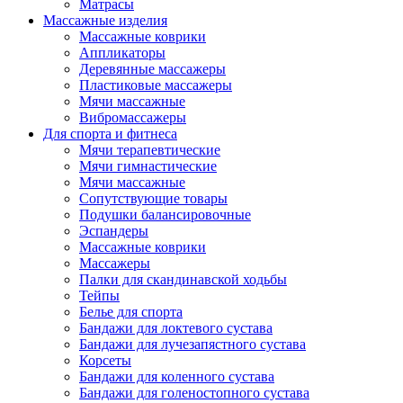
Матрасы
Массажные изделия
Массажные коврики
Аппликаторы
Деревянные массажеры
Пластиковые массажеры
Мячи массажные
Вибромассажеры
Для спорта и фитнеса
Мячи терапевтические
Мячи гимнастические
Мячи массажные
Сопутствующие товары
Подушки балансировочные
Эспандеры
Массажные коврики
Массажеры
Палки для скандинавской ходьбы
Тейпы
Белье для спорта
Бандажи для локтевого сустава
Бандажи для лучезапястного сустава
Корсеты
Бандажи для коленного сустава
Бандажи для голеностопного сустава