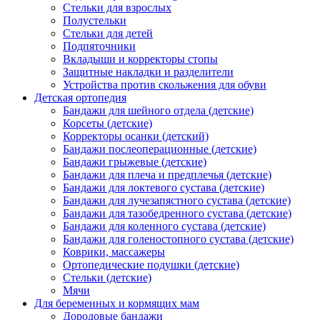
Стельки для взрослых
Полустельки
Стельки для детей
Подпяточники
Вкладыши и корректоры стопы
Защитные накладки и разделители
Устройства против скольжения для обуви
Детская ортопедия
Бандажи для шейного отдела (детские)
Корсеты (детские)
Корректоры осанки (детский)
Бандажи послеоперационные (детские)
Бандажи грыжевые (детские)
Бандажи для плеча и предплечья (детские)
Бандажи для локтевого сустава (детские)
Бандажи для лучезапястного сустава (детские)
Бандажи для тазобедренного сустава (детские)
Бандажи для коленного сустава (детские)
Бандажи для голеностопного сустава (детские)
Коврики, массажеры
Ортопедические подушки (детские)
Стельки (детские)
Мячи
Для беременных и кормящих мам
Дородовые бандажи