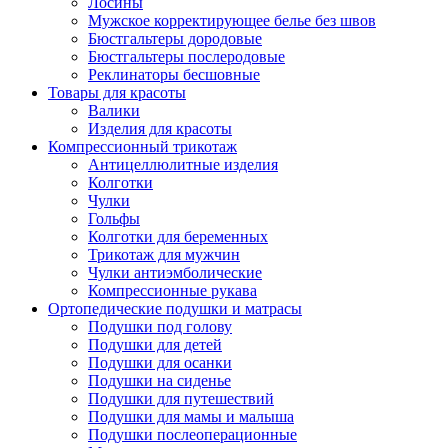
Лосины
Мужское корректирующее белье без швов
Бюстгальтеры дородовые
Бюстгальтеры послеродовые
Реклинаторы бесшовные
Товары для красоты
Валики
Изделия для красоты
Компрессионный трикотаж
Антицеллюлитные изделия
Колготки
Чулки
Гольфы
Колготки для беременных
Трикотаж для мужчин
Чулки антиэмболические
Компрессионные рукава
Ортопедические подушки и матрасы
Подушки под голову
Подушки для детей
Подушки для осанки
Подушки на сиденье
Подушки для путешествий
Подушки для мамы и малыша
Подушки послеоперационные