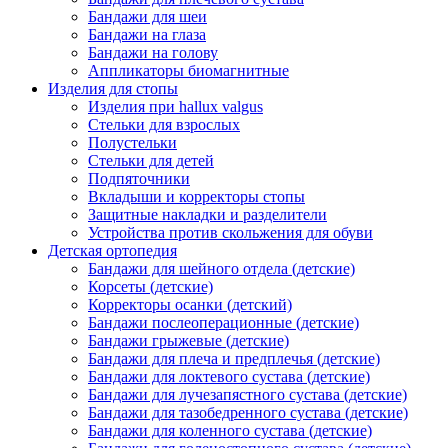
Бандажи для шеи
Бандажи на глаза
Бандажи на голову
Аппликаторы биомагнитные
Изделия для стопы
Изделия при hallux valgus
Стельки для взрослых
Полустельки
Стельки для детей
Подпяточники
Вкладыши и корректоры стопы
Защитные накладки и разделители
Устройства против скольжения для обуви
Детская ортопедия
Бандажи для шейного отдела (детские)
Корсеты (детские)
Корректоры осанки (детский)
Бандажи послеоперационные (детские)
Бандажи грыжевые (детские)
Бандажи для плеча и предплечья (детские)
Бандажи для локтевого сустава (детские)
Бандажи для лучезапястного сустава (детские)
Бандажи для тазобедренного сустава (детские)
Бандажи для коленного сустава (детские)