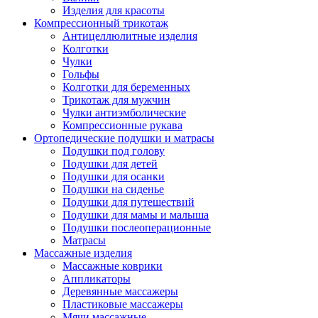
Изделия для красоты
Компрессионный трикотаж
Антицеллюлитные изделия
Колготки
Чулки
Гольфы
Колготки для беременных
Трикотаж для мужчин
Чулки антиэмболические
Компрессионные рукава
Ортопедические подушки и матрасы
Подушки под голову
Подушки для детей
Подушки для осанки
Подушки на сиденье
Подушки для путешествий
Подушки для мамы и малыша
Подушки послеоперационные
Матрасы
Массажные изделия
Массажные коврики
Аппликаторы
Деревянные массажеры
Пластиковые массажеры
Мячи массажные