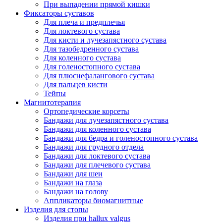
При выпадении прямой кишки
Фиксаторы суставов
Для плеча и предплечья
Для локтевого сустава
Для кисти и лучезапястного сустава
Для тазобедренного сустава
Для коленного сустава
Для голеностопного сустава
Для плюснефалангового сустава
Для пальцев кисти
Тейпы
Магнитотерапия
Ортопедические корсеты
Бандажи для лучезапястного сустава
Бандажи для коленного сустава
Бандажи для бедра и голеностопного сустава
Бандажи для грудного отдела
Бандажи для локтевого сустава
Бандажи для плечевого сустава
Бандажи для шеи
Бандажи на глаза
Бандажи на голову
Аппликаторы биомагнитные
Изделия для стопы
Изделия при hallux valgus