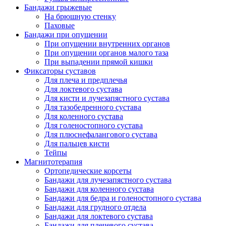
Бандажи грыжевые
На брюшную стенку
Паховые
Бандажи при опущении
При опущении внутренних органов
При опущении органов малого таза
При выпадении прямой кишки
Фиксаторы суставов
Для плеча и предплечья
Для локтевого сустава
Для кисти и лучезапястного сустава
Для тазобедренного сустава
Для коленного сустава
Для голеностопного сустава
Для плюснефалангового сустава
Для пальцев кисти
Тейпы
Магнитотерапия
Ортопедические корсеты
Бандажи для лучезапястного сустава
Бандажи для коленного сустава
Бандажи для бедра и голеностопного сустава
Бандажи для грудного отдела
Бандажи для локтевого сустава
Бандажи для плечевого сустава