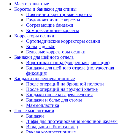
Маски защитные
Корсеты и бандажи для спины
Пояснично-крестцовые корсеты
Грудопоясничные корсеты
Согревающие бандажи
Компрессионные корсеты
Корректоры осанки
Ортопедические корректоры осанки
Кольца дельбе
Бельевые корректоры осанки
Бандажи для шейного отдела
Воротники шанца (умеренная фиксация)
Бандажи для шейного отдела (полужесткая
фиксация)
Бандажи послеоперационные
После операций на брюшной полости
После операций на грудной клетке
Бандажи после кесарева сечения
Бандажи и белье для стомы
Маммопластика
После мастэктомии
Бандажи
Лифы для протезирования молочной железы
Вкладыши в бюстгальтер
Рукава компрессионные