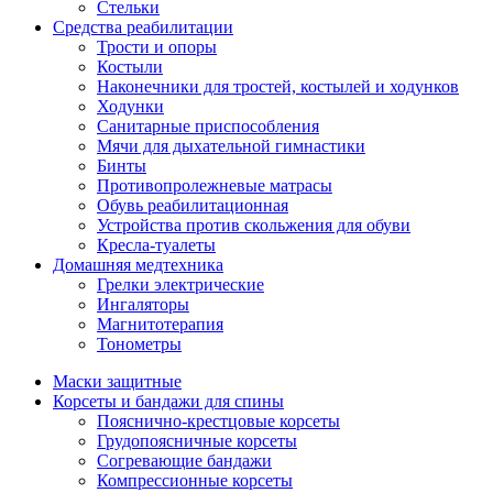
Стельки
Средства реабилитации
Трости и опоры
Костыли
Наконечники для тростей, костылей и ходунков
Ходунки
Санитарные приспособления
Мячи для дыхательной гимнастики
Бинты
Противопролежневые матрасы
Обувь реабилитационная
Устройства против скольжения для обуви
Кресла-туалеты
Домашняя медтехника
Грелки электрические
Ингаляторы
Магнитотерапия
Тонометры
Маски защитные
Корсеты и бандажи для спины
Пояснично-крестцовые корсеты
Грудопоясничные корсеты
Согревающие бандажи
Компрессионные корсеты