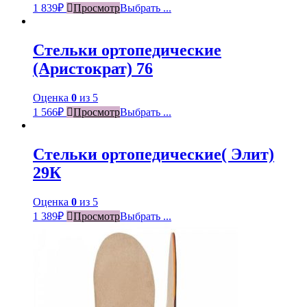
1 839
₽
Просмотр
Выбрать ...
Стельки ортопедические
(Аристократ) 76
Оценка
0
из 5
1 566
₽
Просмотр
Выбрать ...
Стельки ортопедические( Элит)
29К
Оценка
0
из 5
1 389
₽
Просмотр
Выбрать ...