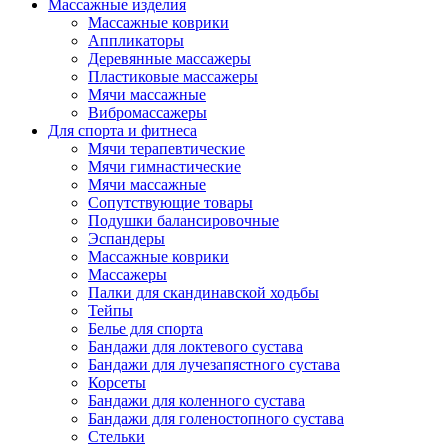
Массажные изделия
Массажные коврики
Аппликаторы
Деревянные массажеры
Пластиковые массажеры
Мячи массажные
Вибромассажеры
Для спорта и фитнеса
Мячи терапевтические
Мячи гимнастические
Мячи массажные
Сопутствующие товары
Подушки балансировочные
Эспандеры
Массажные коврики
Массажеры
Палки для скандинавской ходьбы
Тейпы
Белье для спорта
Бандажи для локтевого сустава
Бандажи для лучезапястного сустава
Корсеты
Бандажи для коленного сустава
Бандажи для голеностопного сустава
Стельки