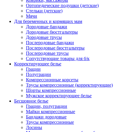
Коврики, массажеры
Ортопедические подушки (детские)
Стельки (детские)
Мячи
Для беременных и кормящих мам
Дородовые бандажи
Дородовые бюстгальтеры
Дородовые трусы
Послеродовые бандажи
Послеродовые бюстгальтеры
Послеродовые трусы
Сопутствующие товары для б/к
Корректирующее белье
Грации
Полуграции
Компрессионные корсеты
Трусы компрессионные (корректирующие)
Шорты компрессионные
Мужское корректирующее белье
Бесшовное белье
Грации, полуграции
Майки компрессионные
Бандажи дородовые
Трусы компрессионные
Лосины