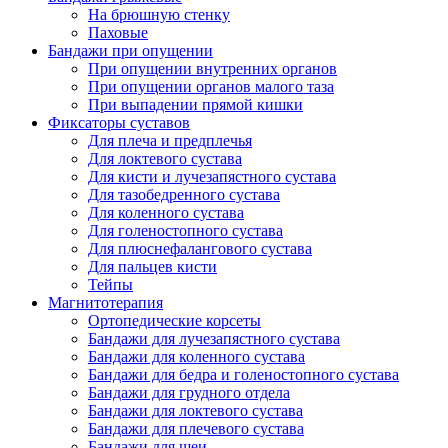
На брюшную стенку
Паховые
Бандажи при опущении
При опущении внутренних органов
При опущении органов малого таза
При выпадении прямой кишки
Фиксаторы суставов
Для плеча и предплечья
Для локтевого сустава
Для кисти и лучезапястного сустава
Для тазобедренного сустава
Для коленного сустава
Для голеностопного сустава
Для плюснефалангового сустава
Для пальцев кисти
Тейпы
Магнитотерапия
Ортопедические корсеты
Бандажи для лучезапястного сустава
Бандажи для коленного сустава
Бандажи для бедра и голеностопного сустава
Бандажи для грудного отдела
Бандажи для локтевого сустава
Бандажи для плечевого сустава
Бандажи для шеи