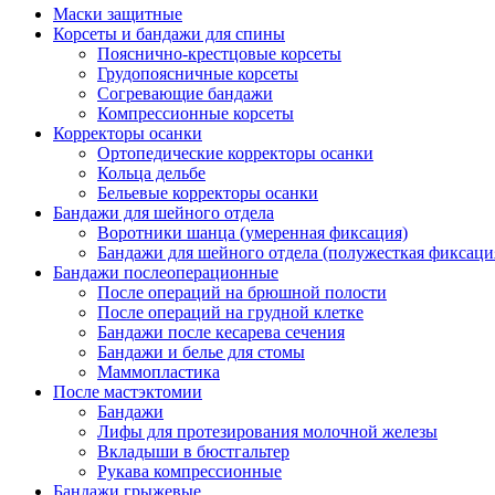
Маски защитные
Корсеты и бандажи для спины
Пояснично-крестцовые корсеты
Грудопоясничные корсеты
Согревающие бандажи
Компрессионные корсеты
Корректоры осанки
Ортопедические корректоры осанки
Кольца дельбе
Бельевые корректоры осанки
Бандажи для шейного отдела
Воротники шанца (умеренная фиксация)
Бандажи для шейного отдела (полужесткая фиксаци
Бандажи послеоперационные
После операций на брюшной полости
После операций на грудной клетке
Бандажи после кесарева сечения
Бандажи и белье для стомы
Маммопластика
После мастэктомии
Бандажи
Лифы для протезирования молочной железы
Вкладыши в бюстгальтер
Рукава компрессионные
Бандажи грыжевые