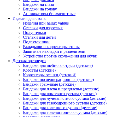
Бандажи на глаза
Бандажи на голову
Аппликаторы биомагнитные
Изделия для стопы
Изделия при hallux valgus
Стельки для взрослых
Полустельки
Стельки для детей
Подпяточники
Вкладыши и корректоры стопы
Защитные накладки и разделители
Устройства против скольжения для обуви
Детская ортопедия
Бандажи для шейного отдела (детские)
Корсеты (детские)
Корректоры осанки (детский)
Бандажи послеоперационные (детские)
Бандажи грыжевые (детские)
Бандажи для плеча и предплечья (детские)
Бандажи для локтевого сустава (детские)
Бандажи для лучезапястного сустава (детские)
Бандажи для тазобедренного сустава (детские)
Бандажи для коленного сустава (детские)
Бандажи для голеностопного сустава (детские)