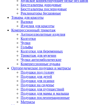
Мужское корректирующее белье без швов
Бюстгальтеры дородовые
Бюстгальтеры послеродовые
Реклинаторы бесшовные
Товары для красоты
Валики
Изделия для красоты
Компрессионный трикотаж
Антицеллюлитные изделия
Колготки
Чулки
Гольфы
Колготки для беременных
Трикотаж для мужчин
Чулки антиэмболические
Компрессионные рукава
Ортопедические подушки и матрасы
Подушки под голову
Подушки для детей
Подушки для осанки
Подушки на сиденье
Подушки для путешествий
Подушки для мамы и малыша
Подушки послеоперационные
Матрасы