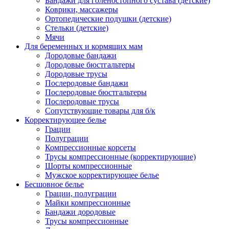
Бандажи для голеностопного сустава (детские)
Коврики, массажеры
Ортопедические подушки (детские)
Стельки (детские)
Мячи
Для беременных и кормящих мам
Дородовые бандажи
Дородовые бюстгальтеры
Дородовые трусы
Послеродовые бандажи
Послеродовые бюстгальтеры
Послеродовые трусы
Сопутствующие товары для б/к
Корректирующее белье
Грации
Полуграции
Компрессионные корсеты
Трусы компрессионные (корректирующие)
Шорты компрессионные
Мужское корректирующее белье
Бесшовное белье
Грации, полуграции
Майки компрессионные
Бандажи дородовые
Трусы компрессионные