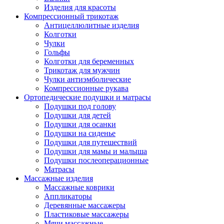
Изделия для красоты
Компрессионный трикотаж
Антицеллюлитные изделия
Колготки
Чулки
Гольфы
Колготки для беременных
Трикотаж для мужчин
Чулки антиэмболические
Компрессионные рукава
Ортопедические подушки и матрасы
Подушки под голову
Подушки для детей
Подушки для осанки
Подушки на сиденье
Подушки для путешествий
Подушки для мамы и малыша
Подушки послеоперационные
Матрасы
Массажные изделия
Массажные коврики
Аппликаторы
Деревянные массажеры
Пластиковые массажеры
Мячи массажные