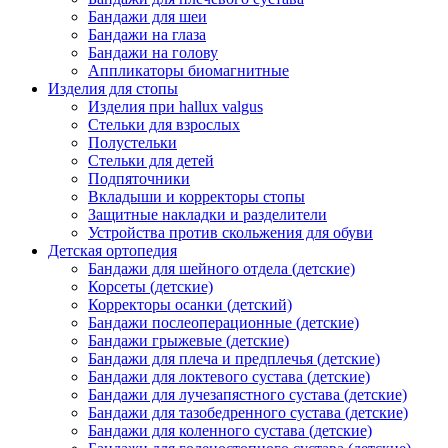
Бандажи для шеи
Бандажи на глаза
Бандажи на голову
Аппликаторы биомагнитные
Изделия для стопы
Изделия при hallux valgus
Стельки для взрослых
Полустельки
Стельки для детей
Подпяточники
Вкладыши и корректоры стопы
Защитные накладки и разделители
Устройства против скольжения для обуви
Детская ортопедия
Бандажи для шейного отдела (детские)
Корсеты (детские)
Корректоры осанки (детский)
Бандажи послеоперационные (детские)
Бандажи грыжевые (детские)
Бандажи для плеча и предплечья (детские)
Бандажи для локтевого сустава (детские)
Бандажи для лучезапястного сустава (детские)
Бандажи для тазобедренного сустава (детские)
Бандажи для коленного сустава (детские)