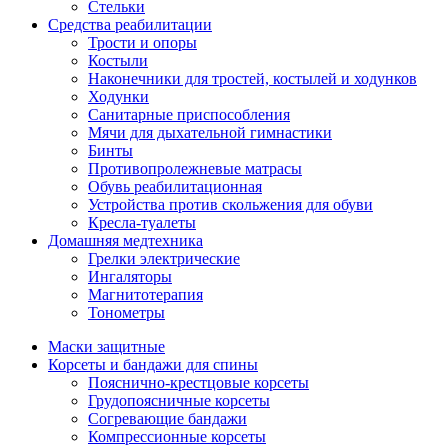
Стельки
Средства реабилитации
Трости и опоры
Костыли
Наконечники для тростей, костылей и ходунков
Ходунки
Санитарные приспособления
Мячи для дыхательной гимнастики
Бинты
Противопролежневые матрасы
Обувь реабилитационная
Устройства против скольжения для обуви
Кресла-туалеты
Домашняя медтехника
Грелки электрические
Ингаляторы
Магнитотерапия
Тонометры
Маски защитные
Корсеты и бандажи для спины
Пояснично-крестцовые корсеты
Грудопоясничные корсеты
Согревающие бандажи
Компрессионные корсеты