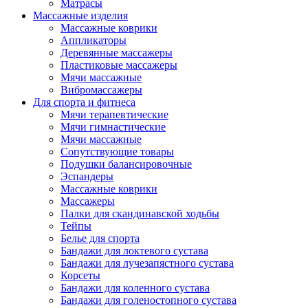
Матрасы
Массажные изделия
Массажные коврики
Аппликаторы
Деревянные массажеры
Пластиковые массажеры
Мячи массажные
Вибромассажеры
Для спорта и фитнеса
Мячи терапевтические
Мячи гимнастические
Мячи массажные
Сопутствующие товары
Подушки балансировочные
Эспандеры
Массажные коврики
Массажеры
Палки для скандинавской ходьбы
Тейпы
Белье для спорта
Бандажи для локтевого сустава
Бандажи для лучезапястного сустава
Корсеты
Бандажи для коленного сустава
Бандажи для голеностопного сустава