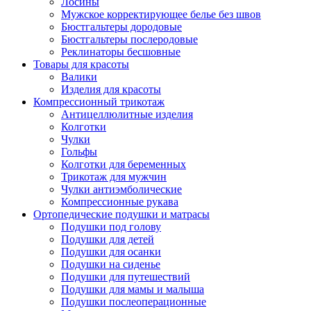
Лосины
Мужское корректирующее белье без швов
Бюстгальтеры дородовые
Бюстгальтеры послеродовые
Реклинаторы бесшовные
Товары для красоты
Валики
Изделия для красоты
Компрессионный трикотаж
Антицеллюлитные изделия
Колготки
Чулки
Гольфы
Колготки для беременных
Трикотаж для мужчин
Чулки антиэмболические
Компрессионные рукава
Ортопедические подушки и матрасы
Подушки под голову
Подушки для детей
Подушки для осанки
Подушки на сиденье
Подушки для путешествий
Подушки для мамы и малыша
Подушки послеоперационные