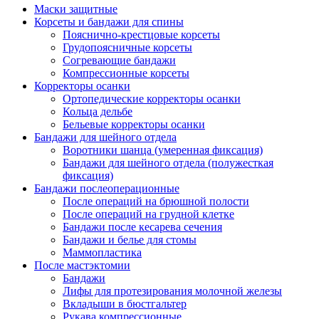
Маски защитные
Корсеты и бандажи для спины
Пояснично-крестцовые корсеты
Грудопоясничные корсеты
Согревающие бандажи
Компрессионные корсеты
Корректоры осанки
Ортопедические корректоры осанки
Кольца дельбе
Бельевые корректоры осанки
Бандажи для шейного отдела
Воротники шанца (умеренная фиксация)
Бандажи для шейного отдела (полужесткая
фиксация)
Бандажи послеоперационные
После операций на брюшной полости
После операций на грудной клетке
Бандажи после кесарева сечения
Бандажи и белье для стомы
Маммопластика
После мастэктомии
Бандажи
Лифы для протезирования молочной железы
Вкладыши в бюстгальтер
Рукава компрессионные