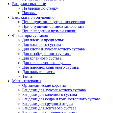
Бандажи грыжевые
На брюшную стенку
Паховые
Бандажи при опущении
При опущении внутренних органов
При опущении органов малого таза
При выпадении прямой кишки
Фиксаторы суставов
Для плеча и предплечья
Для локтевого сустава
Для кисти и лучезапястного сустава
Для тазобедренного сустава
Для коленного сустава
Для голеностопного сустава
Для плюснефалангового сустава
Для пальцев кисти
Тейпы
Магнитотерапия
Ортопедические корсеты
Бандажи для лучезапястного сустава
Бандажи для коленного сустава
Бандажи для бедра и голеностопного сустава
Бандажи для грудного отдела
Бандажи для локтевого сустава
Бандажи для плечевого сустава