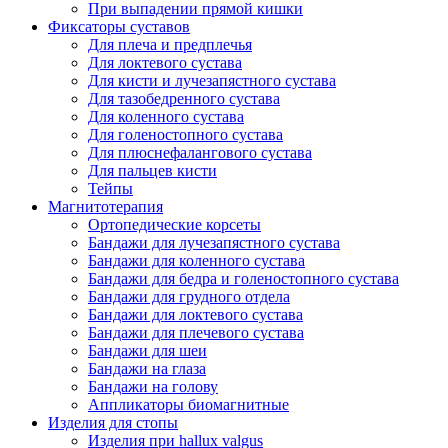
При выпадении прямой кишки
Фиксаторы суставов
Для плеча и предплечья
Для локтевого сустава
Для кисти и лучезапястного сустава
Для тазобедренного сустава
Для коленного сустава
Для голеностопного сустава
Для плюснефалангового сустава
Для пальцев кисти
Тейпы
Магнитотерапия
Ортопедические корсеты
Бандажи для лучезапястного сустава
Бандажи для коленного сустава
Бандажи для бедра и голеностопного сустава
Бандажи для грудного отдела
Бандажи для локтевого сустава
Бандажи для плечевого сустава
Бандажи для шеи
Бандажи на глаза
Бандажи на голову
Аппликаторы биомагнитные
Изделия для стопы
Изделия при hallux valgus