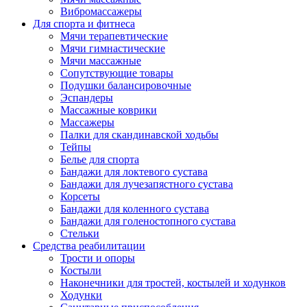
Вибромассажеры
Для спорта и фитнеса
Мячи терапевтические
Мячи гимнастические
Мячи массажные
Сопутствующие товары
Подушки балансировочные
Эспандеры
Массажные коврики
Массажеры
Палки для скандинавской ходьбы
Тейпы
Белье для спорта
Бандажи для локтевого сустава
Бандажи для лучезапястного сустава
Корсеты
Бандажи для коленного сустава
Бандажи для голеностопного сустава
Стельки
Средства реабилитации
Трости и опоры
Костыли
Наконечники для тростей, костылей и ходунков
Ходунки