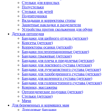
Стельки для взрослых
Полустельки
Стельки для детей
Подпяточники
Вкладыши и корректоры стопы
Защитные накладки и разделители
Устройства против скольжения для обуви
Детская ортопедия
Бандажи для шейного отдела (детские)
Корсеты (детские)
Корректоры осанки (детский)
Бандажи послеоперационные (детские)
Бандажи грыжевые (детские)
Бандажи для плеча и предплечья (детские)
Бандажи для локтевого сустава (детские)
Бандажи для лучезапястного сустава (детские)
Бандажи для тазобедренного сустава (детские)
Бандажи для коленного сустава (детские)
Бандажи для голеностопного сустава (детские)
Коврики, массажеры
Ортопедические подушки (детские)
Стельки (детские)
Мячи
Для беременных и кормящих мам
Дородовые бандажи