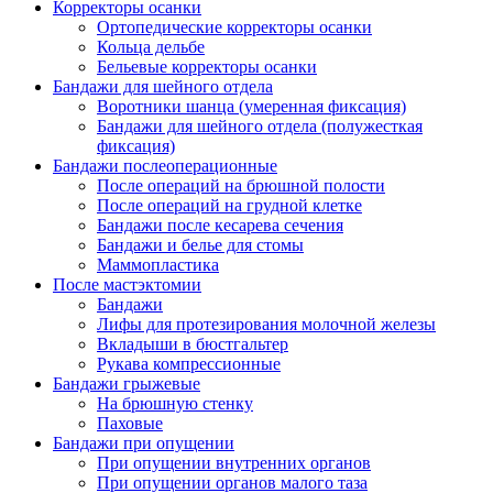
Корректоры осанки
Ортопедические корректоры осанки
Кольца дельбе
Бельевые корректоры осанки
Бандажи для шейного отдела
Воротники шанца (умеренная фиксация)
Бандажи для шейного отдела (полужесткая
фиксация)
Бандажи послеоперационные
После операций на брюшной полости
После операций на грудной клетке
Бандажи после кесарева сечения
Бандажи и белье для стомы
Маммопластика
После мастэктомии
Бандажи
Лифы для протезирования молочной железы
Вкладыши в бюстгальтер
Рукава компрессионные
Бандажи грыжевые
На брюшную стенку
Паховые
Бандажи при опущении
При опущении внутренних органов
При опущении органов малого таза