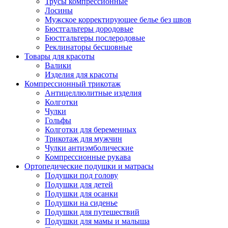
Трусы компрессионные
Лосины
Мужское корректирующее белье без швов
Бюстгальтеры дородовые
Бюстгальтеры послеродовые
Реклинаторы бесшовные
Товары для красоты
Валики
Изделия для красоты
Компрессионный трикотаж
Антицеллюлитные изделия
Колготки
Чулки
Гольфы
Колготки для беременных
Трикотаж для мужчин
Чулки антиэмболические
Компрессионные рукава
Ортопедические подушки и матрасы
Подушки под голову
Подушки для детей
Подушки для осанки
Подушки на сиденье
Подушки для путешествий
Подушки для мамы и малыша