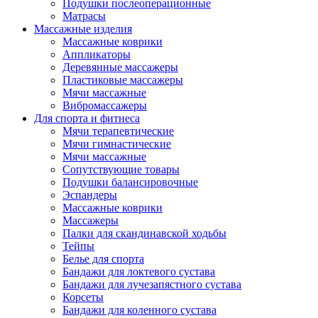
Подушки послеоперационные
Матрасы
Массажные изделия
Массажные коврики
Аппликаторы
Деревянные массажеры
Пластиковые массажеры
Мячи массажные
Вибромассажеры
Для спорта и фитнеса
Мячи терапевтические
Мячи гимнастические
Мячи массажные
Сопутствующие товары
Подушки балансировочные
Эспандеры
Массажные коврики
Массажеры
Палки для скандинавской ходьбы
Тейпы
Белье для спорта
Бандажи для локтевого сустава
Бандажи для лучезапястного сустава
Корсеты
Бандажи для коленного сустава