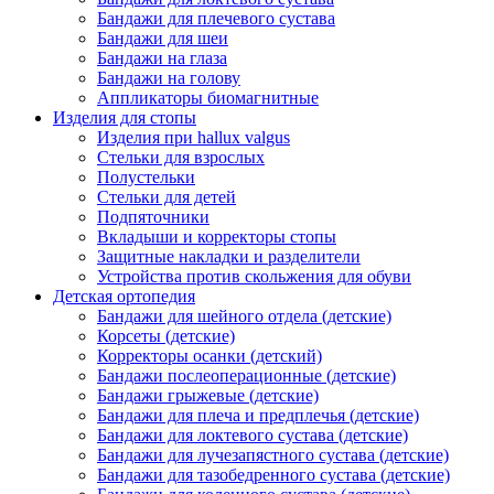
Бандажи для плечевого сустава
Бандажи для шеи
Бандажи на глаза
Бандажи на голову
Аппликаторы биомагнитные
Изделия для стопы
Изделия при hallux valgus
Стельки для взрослых
Полустельки
Стельки для детей
Подпяточники
Вкладыши и корректоры стопы
Защитные накладки и разделители
Устройства против скольжения для обуви
Детская ортопедия
Бандажи для шейного отдела (детские)
Корсеты (детские)
Корректоры осанки (детский)
Бандажи послеоперационные (детские)
Бандажи грыжевые (детские)
Бандажи для плеча и предплечья (детские)
Бандажи для локтевого сустава (детские)
Бандажи для лучезапястного сустава (детские)
Бандажи для тазобедренного сустава (детские)