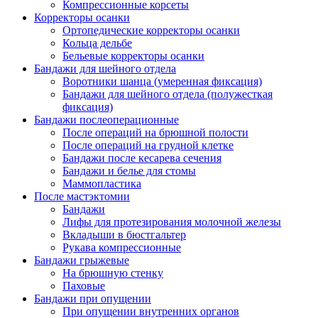
Компрессионные корсеты
Корректоры осанки
Ортопедические корректоры осанки
Кольца дельбе
Бельевые корректоры осанки
Бандажи для шейного отдела
Воротники шанца (умеренная фиксация)
Бандажи для шейного отдела (полужесткая
фиксация)
Бандажи послеоперационные
После операций на брюшной полости
После операций на грудной клетке
Бандажи после кесарева сечения
Бандажи и белье для стомы
Маммопластика
После мастэктомии
Бандажи
Лифы для протезирования молочной железы
Вкладыши в бюстгальтер
Рукава компрессионные
Бандажи грыжевые
На брюшную стенку
Паховые
Бандажи при опущении
При опущении внутренних органов