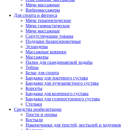
Мячи массажные
Вибромассажеры
Для спорта и фитнеса
Мячи терапевтические
Мячи гимнастические
Мячи массажные
Сопутствующие товары
Подушки балансировочные
Эспандеры
Массажные коврики
Массажеры
Палки для скандинавской ходьбы
Тейпы
Белье для спорта
Бандажи для локтевого сустава
Бандажи для лучезапястного сустава
Корсеты
Бандажи для коленного сустава
Бандажи для голеностопного сустава
Стельки
Средства реабилитации
Трости и опоры
Костыли
Наконечники для тростей, костылей и ходунков