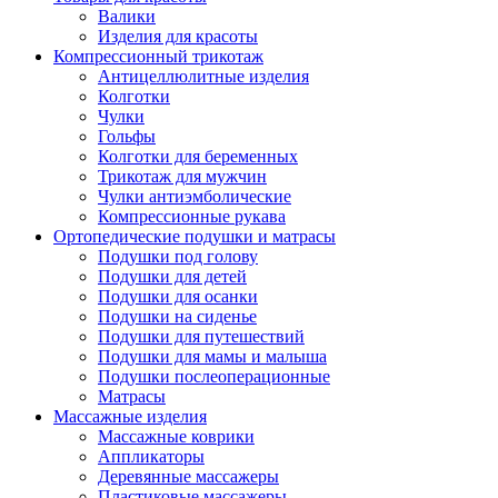
Валики
Изделия для красоты
Компрессионный трикотаж
Антицеллюлитные изделия
Колготки
Чулки
Гольфы
Колготки для беременных
Трикотаж для мужчин
Чулки антиэмболические
Компрессионные рукава
Ортопедические подушки и матрасы
Подушки под голову
Подушки для детей
Подушки для осанки
Подушки на сиденье
Подушки для путешествий
Подушки для мамы и малыша
Подушки послеоперационные
Матрасы
Массажные изделия
Массажные коврики
Аппликаторы
Деревянные массажеры
Пластиковые массажеры