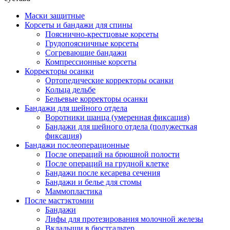
Маски защитные
Корсеты и бандажи для спины
Пояснично-крестцовые корсеты
Грудопоясничные корсеты
Согревающие бандажи
Компрессионные корсеты
Корректоры осанки
Ортопедические корректоры осанки
Кольца дельбе
Бельевые корректоры осанки
Бандажи для шейного отдела
Воротники шанца (умеренная фиксация)
Бандажи для шейного отдела (полужесткая
фиксация)
Бандажи послеоперационные
После операций на брюшной полости
После операций на грудной клетке
Бандажи после кесарева сечения
Бандажи и белье для стомы
Маммопластика
После мастэктомии
Бандажи
Лифы для протезирования молочной железы
Вкладыши в бюстгальтер