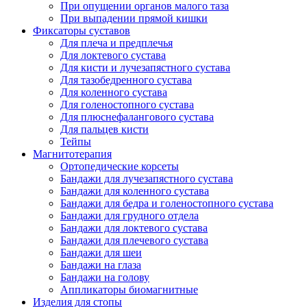
При опущении органов малого таза
При выпадении прямой кишки
Фиксаторы суставов
Для плеча и предплечья
Для локтевого сустава
Для кисти и лучезапястного сустава
Для тазобедренного сустава
Для коленного сустава
Для голеностопного сустава
Для плюснефалангового сустава
Для пальцев кисти
Тейпы
Магнитотерапия
Ортопедические корсеты
Бандажи для лучезапястного сустава
Бандажи для коленного сустава
Бандажи для бедра и голеностопного сустава
Бандажи для грудного отдела
Бандажи для локтевого сустава
Бандажи для плечевого сустава
Бандажи для шеи
Бандажи на глаза
Бандажи на голову
Аппликаторы биомагнитные
Изделия для стопы