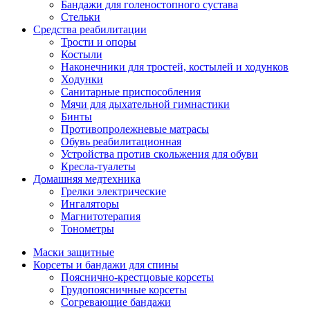
Бандажи для голеностопного сустава
Стельки
Средства реабилитации
Трости и опоры
Костыли
Наконечники для тростей, костылей и ходунков
Ходунки
Санитарные приспособления
Мячи для дыхательной гимнастики
Бинты
Противопролежневые матрасы
Обувь реабилитационная
Устройства против скольжения для обуви
Кресла-туалеты
Домашняя медтехника
Грелки электрические
Ингаляторы
Магнитотерапия
Тонометры
Маски защитные
Корсеты и бандажи для спины
Пояснично-крестцовые корсеты
Грудопоясничные корсеты
Согревающие бандажи