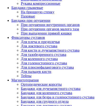
Рукава компрессионные
Бандажи грыжевые
На брюшную стенку
Паховые
Бандажи при опущении
При опущении внутренних органов
При опущении органов малого таза
При выпадении прямой кишки
Фиксаторы суставов
Для плеча и предплечья
Для локтевого сустава
Для кисти и лучезапястного сустава
Для тазобедренного сустава
Для коленного сустава
Для голеностопного сустава
Для плюснефалангового сустава
Для пальцев кисти
Тейпы
Магнитотерапия
Ортопедические корсеты
Бандажи для лучезапястного сустава
Бандажи для коленного сустава
Бандажи для бедра и голеностопного сустава
Бандажи для грудного отдела
Бандажи для локтевого сустава