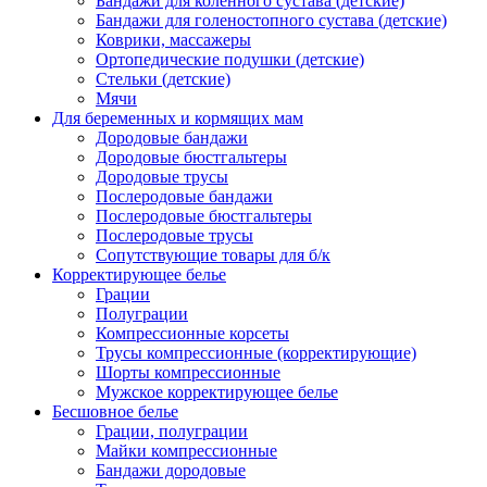
Бандажи для коленного сустава (детские)
Бандажи для голеностопного сустава (детские)
Коврики, массажеры
Ортопедические подушки (детские)
Стельки (детские)
Мячи
Для беременных и кормящих мам
Дородовые бандажи
Дородовые бюстгальтеры
Дородовые трусы
Послеродовые бандажи
Послеродовые бюстгальтеры
Послеродовые трусы
Сопутствующие товары для б/к
Корректирующее белье
Грации
Полуграции
Компрессионные корсеты
Трусы компрессионные (корректирующие)
Шорты компрессионные
Мужское корректирующее белье
Бесшовное белье
Грации, полуграции
Майки компрессионные
Бандажи дородовые