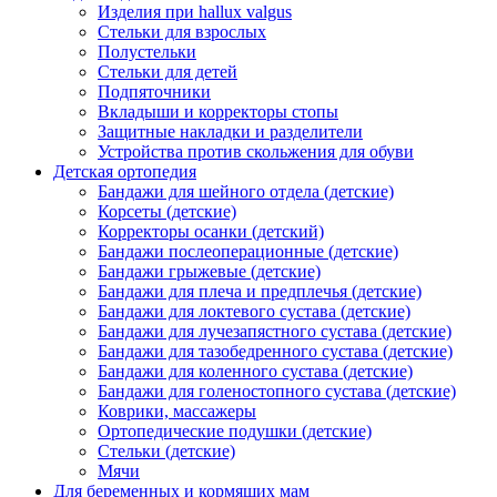
Изделия при hallux valgus
Стельки для взрослых
Полустельки
Стельки для детей
Подпяточники
Вкладыши и корректоры стопы
Защитные накладки и разделители
Устройства против скольжения для обуви
Детская ортопедия
Бандажи для шейного отдела (детские)
Корсеты (детские)
Корректоры осанки (детский)
Бандажи послеоперационные (детские)
Бандажи грыжевые (детские)
Бандажи для плеча и предплечья (детские)
Бандажи для локтевого сустава (детские)
Бандажи для лучезапястного сустава (детские)
Бандажи для тазобедренного сустава (детские)
Бандажи для коленного сустава (детские)
Бандажи для голеностопного сустава (детские)
Коврики, массажеры
Ортопедические подушки (детские)
Стельки (детские)
Мячи
Для беременных и кормящих мам