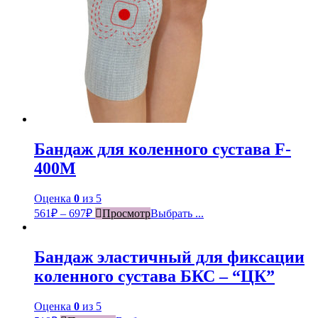
Бандаж для коленного сустава F-
400М
Оценка
0
из 5
561
₽
–
697
₽
Просмотр
Выбрать ...
Бандаж эластичный для фиксации
коленного сустава БКС – “ЦК”
Оценка
0
из 5