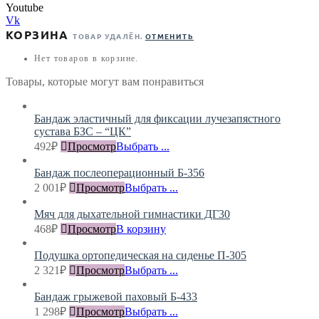
Youtube
Vk
КОРЗИНА
ТОВАР УДАЛЁН.
ОТМЕНИТЬ
Нет товаров в корзине.
Товары, которые могут вам понравиться
Бандаж эластичный для фиксации лучезапястного
сустава БЗС – “ЦК”
492
₽
Просмотр
Выбрать ...
Бандаж послеоперационный Б-356
2 001
₽
Просмотр
Выбрать ...
Мяч для дыхательной гимнастики ДГ30
468
₽
Просмотр
В корзину
Подушка ортопедическая на сиденье П-305
2 321
₽
Просмотр
Выбрать ...
Бандаж грыжевой паховый Б-433
1 298
₽
Просмотр
Выбрать ...