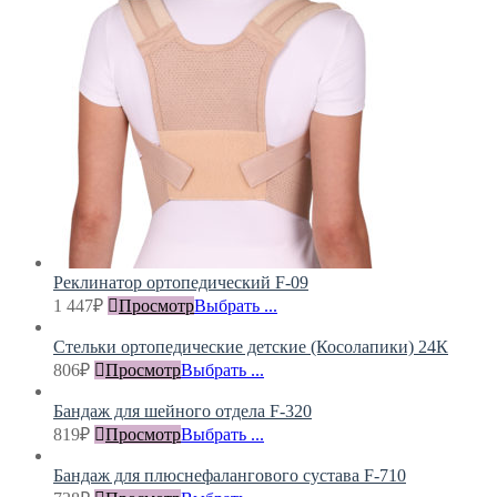
Реклинатор ортопедический F-09
1 447
₽
Просмотр
Выбрать ...
Стельки ортопедические детские (Косолапики) 24К
806
₽
Просмотр
Выбрать ...
Бандаж для шейного отдела F-320
819
₽
Просмотр
Выбрать ...
Бандаж для плюснефалангового сустава F-710