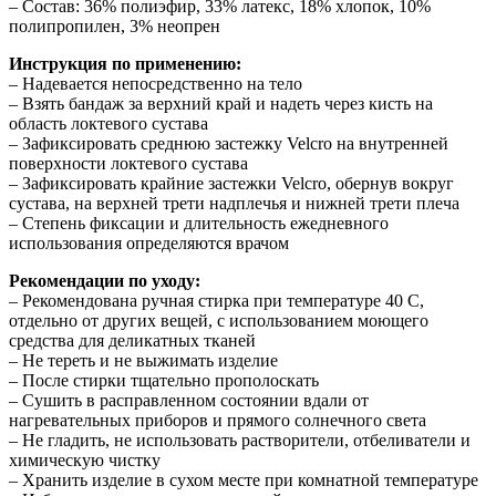
– Состав: 36% полиэфир, 33% латекс, 18% хлопок, 10%
полипропилен, 3% неопрен
Инструкция по применению:
– Надевается непосредственно на тело
– Взять бандаж за верхний край и надеть через кисть на
область локтевого сустава
– Зафиксировать среднюю застежку Velcro на внутренней
поверхности локтевого сустава
– Зафиксировать крайние застежки Velcro, обернув вокруг
сустава, на верхней трети надплечья и нижней трети плеча
– Степень фиксации и длительность ежедневного
использования определяются врачом
Рекомендации по уходу:
– Рекомендована ручная стирка при температуре 40 С,
отдельно от других вещей, с использованием моющего
средства для деликатных тканей
– Не тереть и не выжимать изделие
– После стирки тщательно прополоскать
– Сушить в расправленном состоянии вдали от
нагревательных приборов и прямого солнечного света
– Не гладить, не использовать растворители, отбеливатели и
химическую чистку
– Хранить изделие в сухом месте при комнатной температуре