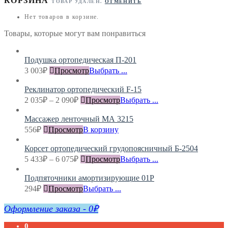
КОРЗИНА
ТОВАР УДАЛЁН.
ОТМЕНИТЬ
Нет товаров в корзине.
Товары, которые могут вам понравиться
Подушка ортопедическая П-201
3 003
₽
Просмотр
Выбрать ...
Реклинатор ортопедический F-15
2 035
₽
–
2 090
₽
Просмотр
Выбрать ...
Массажер ленточный МА 3215
556
₽
Просмотр
В корзину
Корсет ортопедический грудопоясничный Б-2504
5 433
₽
–
6 075
₽
Просмотр
Выбрать ...
Подпяточники амортизирующие 01Р
294
₽
Просмотр
Выбрать ...
Оформление заказа
-
0₽
0