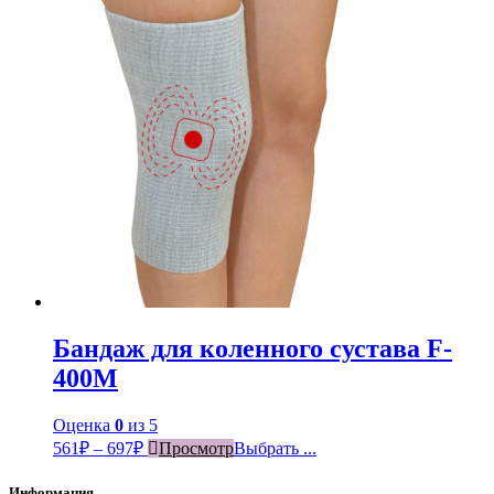
Бандаж для коленного сустава F-
400М
Оценка
0
из 5
561
₽
–
697
₽
Просмотр
Выбрать ...
Информация