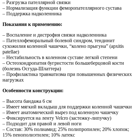
– Разгрузка пателлярной связки
– Нормализация функции феморопателлярного сустава
– Поддержка надколенника
Показания к применению:
– Воспаление и дистрофия связки надколенника
– Пателлофеморальный болевой синдром, тендинит
сухожилия коленной чашечки, “колено прыгуна” (apxitis
patellae)
– Нестабильность в коленном суставе легкой степени
– Остеохондропатия бугристости большеберцовой кости
(болезнь Осгуда-Шлаттера)
– Профилактика травматизма при повышенных физических
нагрузках
Особенности конструкции:
– Высота бандажа 6 см
– Имеет мягкий вкладыш для поддержки коленной чашечки
– Имеет анатомический вырез под коленную чашечку
– Фиксируется на ленту Velcro (застежку-липучку)
– Подходит для правой и левой ноги
– Состав: 30% полиамид; 25% полипропилен; 20% хлопок;
15% пенополиэтилен; 10% латекс