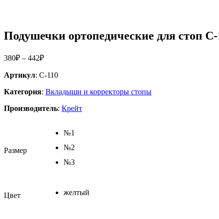
Подушечки ортопедические для стоп С-
380
₽
–
442
₽
Артикул
: С-110
Категория
:
Вкладыши и корректоры стопы
Производитель
:
Крейт
№1
№2
Размер
№3
желтый
Цвет