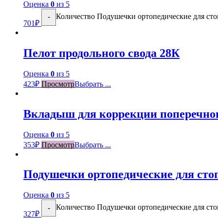
Оценка
0
из 5
Количество Подушечки ортопедические для сто
-
701
₽
Пелот продольного свода 28К
Оценка
0
из 5
423
₽
Просмотр
Выбрать ...
Вкладыш для коррекции поперечног
Оценка
0
из 5
353
₽
Просмотр
Выбрать ...
Подушечки ортопедические для сто
Оценка
0
из 5
Количество Подушечки ортопедические для сто
-
327
₽