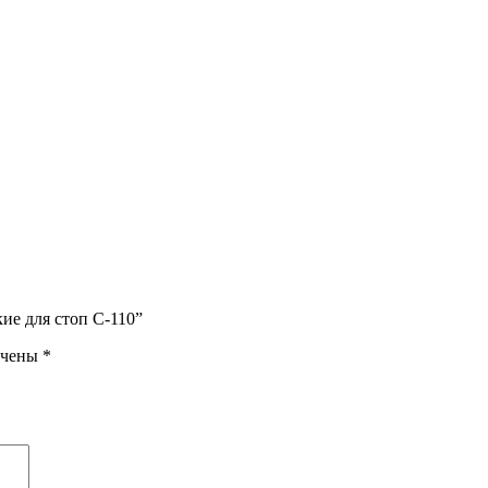
ие для стоп С-110”
ечены
*