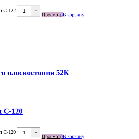
п С-122
+
Просмотр
В корзину
о плоскостопия 52К
п С-120
п С-120
+
Просмотр
В корзину