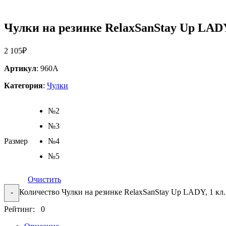
Чулки на резинке RelaxSanStay Up LADY,
2 105
₽
Артикул
: 960А
Категория
:
Чулки
№2
№3
Размер
№4
№5
Очистить
Количество Чулки на резинке RelaxSanStay Up LADY, 1 кл.
-
Рейтинг: 0