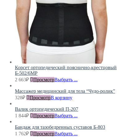
Корсет ортопедический пояснично-крестцовый
Б-502/6МР
2 663
₽
Просмотр
Выбрать ...
Массажер медицинский для тела “Чудо-ролик”
328
₽
Просмотр
В корзину
Валик ортопедический П-207
1 844
₽
Просмотр
Выбрать ...
Бандаж для тазобедренных суставов Б-803
1 762
₽
Просмотр
Выбрать ...