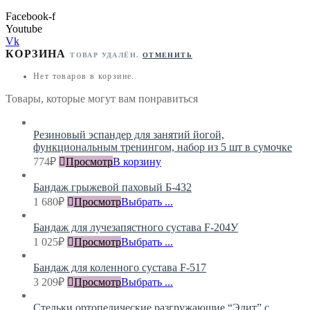
Facebook-f
Youtube
Vk
КОРЗИНА
ТОВАР УДАЛЁН.
ОТМЕНИТЬ
Нет товаров в корзине.
Товары, которые могут вам понравиться
Резиновый эспандер для занятий йогой,
функциональным тренингом, набор из 5 шт в сумочке
774
₽
Просмотр
В корзину
Бандаж грыжевой паховый Б-432
1 680
₽
Просмотр
Выбрать ...
Бандаж для лучезапястного сустава F-204У
1 025
₽
Просмотр
Выбрать ...
Бандаж для коленного сустава F-517
3 209
₽
Просмотр
Выбрать ...
Стельки ортопедические разгружающие “Элит” с