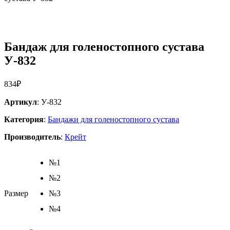
Бандаж для голеностопного сустава
У-832
834
₽
Артикул
: У-832
Категория
:
Бандажи для голеностопного сустава
Производитель
:
Крейт
№1
№2
Размер
№3
№4