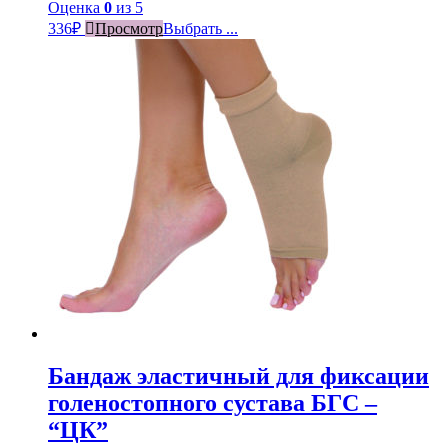
Оценка
0
из 5
336
₽
Просмотр
Выбрать ...
Бандаж эластичный для фиксации
голеностопного сустава БГС –
“ЦК”