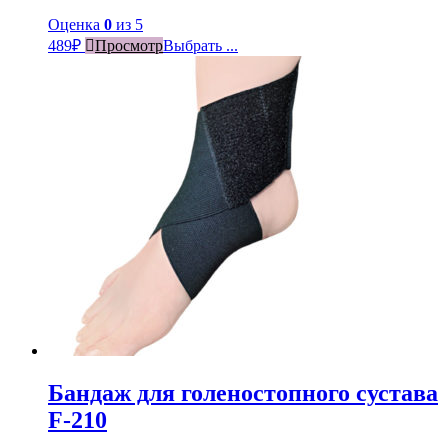
Оценка
0
из 5
489
₽
Просмотр
Выбрать ...
Бандаж для голеностопного сустава
F-210