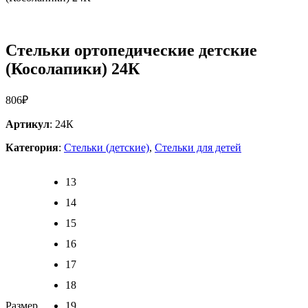
Стельки ортопедические детские
(Косолапики) 24К
806
₽
Артикул
: 24К
Категория
:
Стельки (детские)
,
Стельки для детей
13
14
15
16
17
18
Размер
19