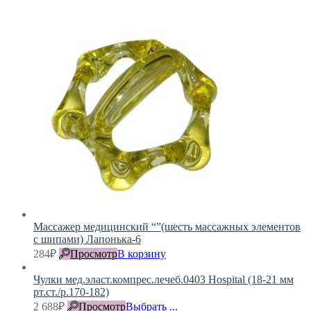
Массажер медицинский “”(шесть массажных элементов
с шипами) Лапонька-6
284
₽
Просмотр
В корзину
Чулки мед.эласт.компрес.лечеб.0403 Hospital (18-21 мм
рт.ст./р.170-182)
2 688
₽
Просмотр
Выбрать ...