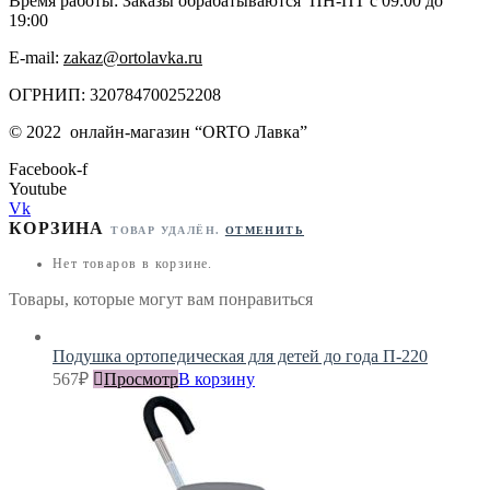
Время работы: Заказы обрабатываются ПН-ПТ с 09:00 до
19:00
E-mail:
zakaz@ortolavka.ru
ОГРНИП: 320784700252208
©
2022
онлайн-магазин “
ORTO Лавка”
Facebook-f
Youtube
Vk
КОРЗИНА
ТОВАР УДАЛЁН.
ОТМЕНИТЬ
Нет товаров в корзине.
Товары, которые могут вам понравиться
Подушка ортопедическая для детей до года П-220
567
₽
Просмотр
В корзину