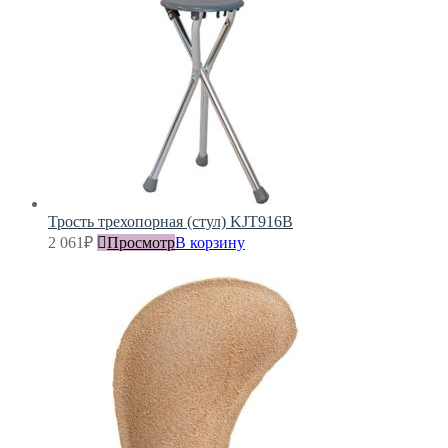
Трость трехопорная (стул) KJT916B
2 061
₽
Просмотр
В корзину