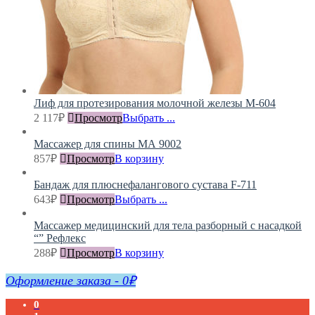
Лиф для протезирования молочной железы М-604
2 117
₽
Просмотр
Выбрать ...
Массажер для спины МА 9002
857
₽
Просмотр
В корзину
Бандаж для плюснефалангового сустава F-711
643
₽
Просмотр
Выбрать ...
Массажер медицинский для тела разборный с насадкой
“” Рефлекс
288
₽
Просмотр
В корзину
Оформление заказа
-
0₽
0