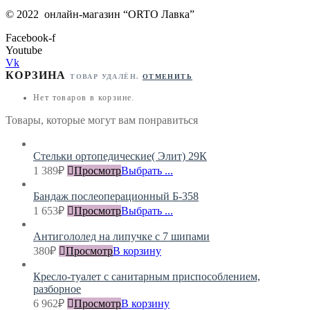
©
2022
онлайн-магазин “
ORTO Лавка”
Facebook-f
Youtube
Vk
КОРЗИНА
ТОВАР УДАЛЁН.
ОТМЕНИТЬ
Нет товаров в корзине.
Товары, которые могут вам понравиться
Стельки ортопедические( Элит) 29К
1 389
₽
Просмотр
Выбрать ...
Бандаж послеоперационный Б-358
1 653
₽
Просмотр
Выбрать ...
Антигололед на липучке с 7 шипами
380
₽
Просмотр
В корзину
Кресло-туалет с санитарным приспособлением,
разборное
6 962
₽
Просмотр
В корзину